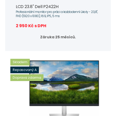
LCD 23.8" Dell P2422H
Profesionální monitor pro práci a každodenní úkoly - 23,8",
FHD (1920 x 1080), 16:9, IPS, 5 ms
2 950 Kč s DPH
Záruka 25 měsíců.
Skladem
Repasovaný A
Doprava zdarma