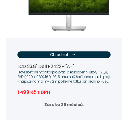
Objednat
LCD 23.8" Dell P2422H "A-"
Profesionální monitor pro práci a každodenní úkoly - 23,8",
FHD (1920 x 1080), 16:9, IPS, 5 ms, malý škrábanec na displeji
- napište nám a my vám pošleme fotku konkrétního kusu.
1 499 Kč s DPH
Záruka 25 měsíců.