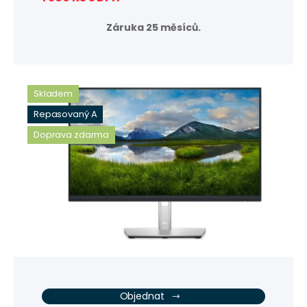
Záruka 25 měsíců.
Skladem
Repasovaný A
Doprava zdarma
Objednat