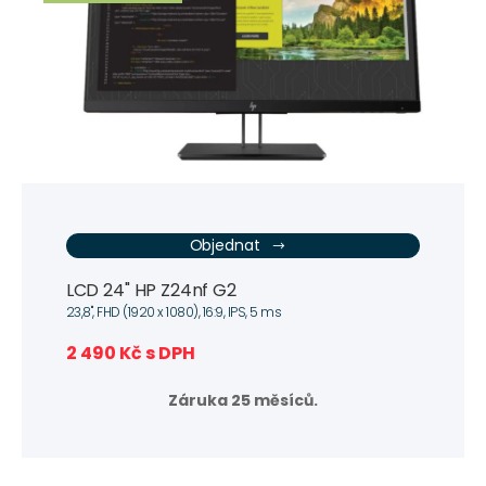
Objednat
LCD 24" HP Z24nf G2
23,8", FHD (1920 x 1080), 16:9, IPS, 5 ms
2 490 Kč s DPH
Záruka 25 měsíců.