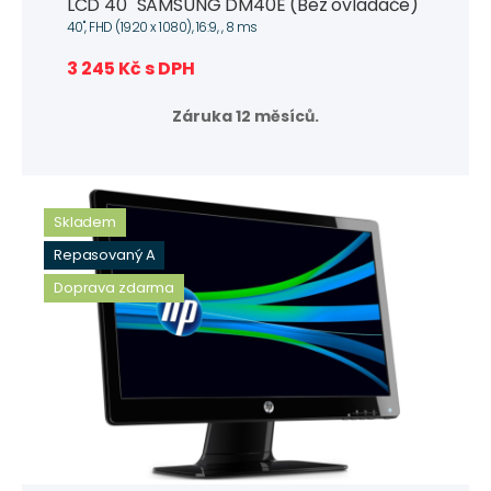
LCD 40" SAMSUNG DM40E (Bez ovladače)
40", FHD (1920 x 1080), 16:9, , 8 ms
3 245 Kč s DPH
Záruka 12 měsíců.
Skladem
Repasovaný A
Doprava zdarma