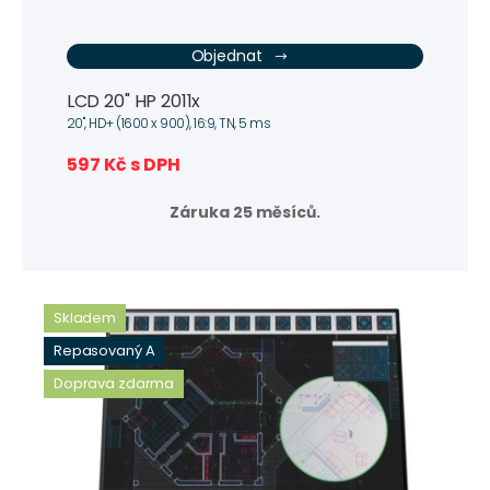
Objednat
LCD 20" HP 2011x
20", HD+ (1600 x 900), 16:9, TN, 5 ms
597 Kč s DPH
Záruka 25 měsíců.
Skladem
Repasovaný A
Doprava zdarma