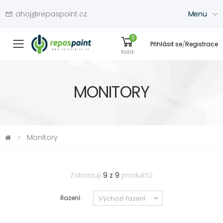
ahoj@repaspoint.cz
Menu
0
/
Přihlásit se
Registrace
Přepínač menu
Košík
MONITORY
Monitory
Zobrazuji
9 z 9
produktů
Řazení: