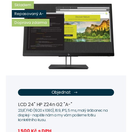
Skladem
Repasovaný A-
Doprava zdarma
Objednat
LCD 24" HP Z24n G2 "A-"
23,8", FHD (1920 x 1080), 16:9, IPS, 5 ms, malý šrábanec na
displeji - napište nám a my vám pošleme fotku
konkrétního kusu.
1 500 Kč s DPH