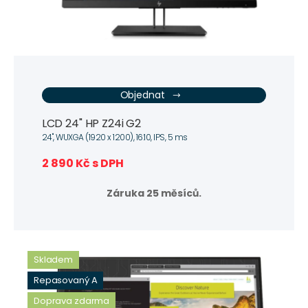
Objednat
LCD 24" HP Z24i G2
24", WUXGA (1920 x 1200), 16:10, IPS, 5 ms
2 890 Kč s DPH
Záruka 25 měsíců.
Skladem
Repasovaný A
Doprava zdarma