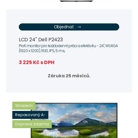
Objednat
LCD 24" Dell P2423
Profi monitor pro každodenní práci a efektivitu - 24", WUXGA
(1920 x 1200), 16:10, IPS, 5 ms,
3 225 Kč s DPH
Záruka 25 měsíců.
Skladem
Repasovaný A-
Doprava zdarma