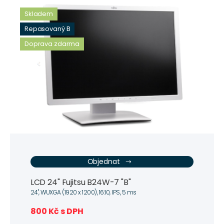
Skladem
Repasovaný B
Doprava zdarma
Objednat
LCD 24" Fujitsu B24W-7 "B"
24", WUXGA (1920 x 1200), 16:10, IPS, 5 ms
800 Kč s DPH