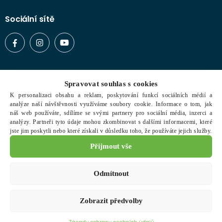
Sociální sítě
Vše o nákupu
Spravovat souhlas s cookies
K personalizaci obsahu a reklam, poskytování funkcí sociálních médií a
Typy zboží
analýze naší návštěvnosti využíváme soubory cookie. Informace o tom, jak
Doprava a platba
náš web používáte, sdílíme se svými partnery pro sociální média, inzerci a
analýzy. Partneři tyto údaje mohou zkombinovat s dalšími informacemi, které
Obchodní podmínky
jste jim poskytli nebo které získali v důsledku toho, že používáte jejich služby.
Reklamační řád
Přijmout vše
Ochrana osobních údajů
Odmítnout
Zobrazit předvolby
Copyright © 2021 Expert Dev. Všechna práva vyhrazena.