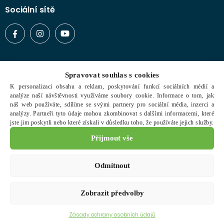
Sociální sítě
Vše o nákupu
Spravovat souhlas s cookies
Typy zboží
K personalizaci obsahu a reklam, poskytování funkcí sociálních médií a
analýze naší návštěvnosti využíváme soubory cookie. Informace o tom, jak
Doprava a platba
náš web používáte, sdílíme se svými partnery pro sociální média, inzerci a
analýzy. Partneři tyto údaje mohou zkombinovat s dalšími informacemi, které
Obchodní podmínky
jste jim poskytli nebo které získali v důsledku toho, že používáte jejich služby.
Reklamační řád
Přijmout vše
Ochrana osobních údajů
Odmítnout
Zobrazit předvolby
Copyright © 2021 Expert Dev. Všechna práva vyhrazena.
Zásady ochrany osobních údajů