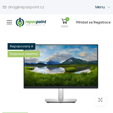
ahoj@repaspoint.cz
Menu
0
/
Přihlásit se
Registrace
Přepínač menu
Košík
Repasovaný A
Doprava zdarma