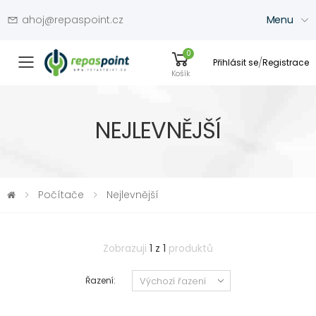
ahoj@repaspoint.cz
Menu
0
/
Přihlásit se
Registrace
Přepínač menu
Košík
NEJLEVNĚJŠÍ
Počítače
Nejlevnější
Zobrazuji
1 z 1
produktů
Řazení: