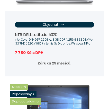
Objednat
NTB DELL Latitude 5320
Intel Core i5-1145G7 2.60GHz, 8 GB DDR4, 256 GB SSD NVMe,
13,3" FHD (1920 x 1080), Intel Iris Xe Graphics, Windows 11 Pro
7 780 Kč s DPH
Záruka 25 měsíců.
Skladem
Repasovaný A
Doprava zdarma