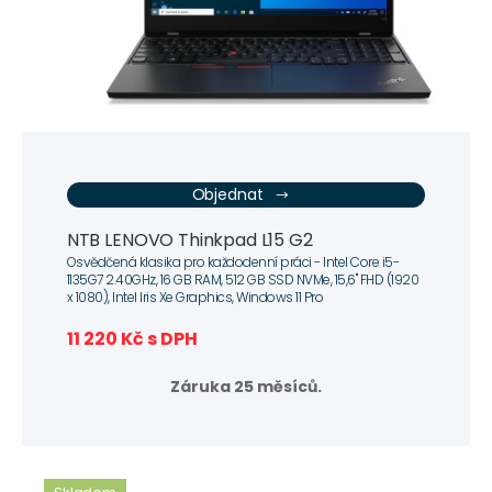
Objednat
NTB LENOVO Thinkpad L15 G2
Osvědčená klasika pro každodenní práci - Intel Core i5-
1135G7 2.40GHz, 16 GB RAM, 512 GB SSD NVMe, 15,6" FHD (1920
x 1080), Intel Iris Xe Graphics, Windows 11 Pro
11 220 Kč s DPH
Záruka 25 měsíců.