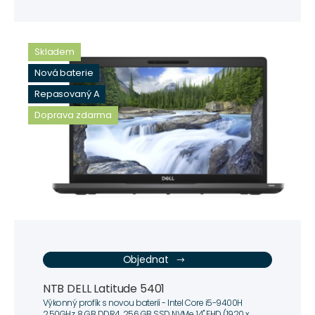
Skladem
Nová baterie
Repasovaný A
Doprava zdarma
Objednat
NTB DELL Latitude 5401
Výkonný profík s novou baterií - Intel Core i5-9400H
2.50GHz, 8 GB DDR4, 256 GB SSD NVMe, 14" FHD (1920 x