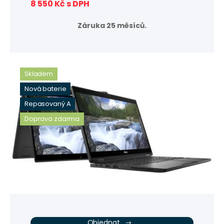
8 550 Kč s DPH
Záruka 25 měsíců.
Skladem
Nová baterie
Repasovaný A
Doprava zdarma
Objednat