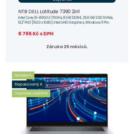
NTB DELL Latitude 7390 2in1
Intel Core i5-8350U 1.70GHz, 8 GB DDR4, 256 GB SSD NVMe,
13,3" FHD (1920 x 1080), Intel UHD Graphics, Windows 11 Pro
6 795 Kč s DPH
Záruka 25 měsíců.
Skladem
Repasovaný A
Doprava zdarma