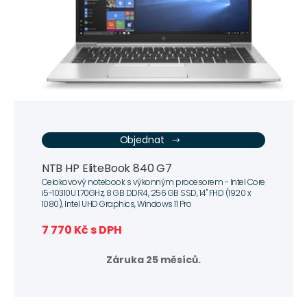
Objednat
NTB HP EliteBook 840 G7
Celokovový notebook s výkonným procesorem - Intel Core
i5-10310U 1.70GHz, 8 GB DDR4, 256 GB SSD, 14" FHD (1920 x
1080), Intel UHD Graphics, Windows 11 Pro
7 770 Kč s DPH
Záruka 25 měsíců.