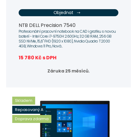
Objednat
NTB DELL Precision 7540
Profesionální pracovní notebook na CAD i grafiku s novou
baterií - Intel Core i7-9750H 2.60GHz, 32 GB RAM, 256 GB
SSD NVMe, 15,6" FHD (1920 x 1080), Nvidia Quadro T2000
4GB, Windows 11 Pro, Nová...
15 780 Kč s DPH
Záruka 25 měsíců.
Skladem
Repasovaný A
Doprava zdarma