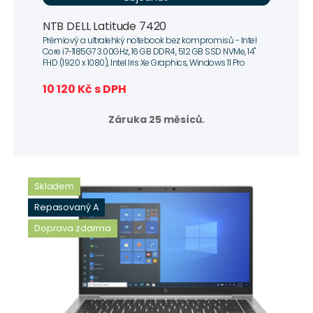
NTB DELL Latitude 7420
Prémiový a ultralehký notebook bez kompromisů - Intel
Core i7-1185G7 3.00GHz, 16 GB DDR4, 512 GB SSD NVMe, 14"
FHD (1920 x 1080), Intel Iris Xe Graphics, Windows 11 Pro
10 120 Kč s DPH
Záruka 25 měsíců.
Skladem
Repasovaný A
Doprava zdarma