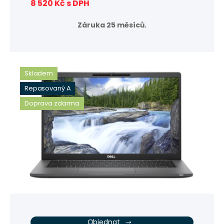
8 520 Kč s DPH
Záruka 25 měsíců.
Skladem
Repasovaný A
Doprava zdarma
Objednat