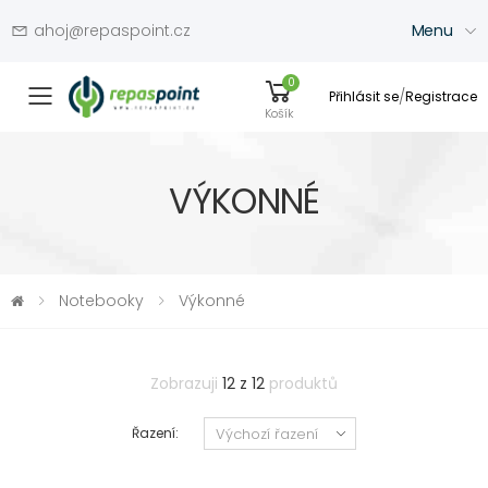
ahoj@repaspoint.cz
Menu
0
/
Přihlásit se
Registrace
Přepínač menu
Košík
VÝKONNÉ
Notebooky
Výkonné
Zobrazuji
12 z 12
produktů
Řazení: