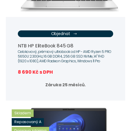
Objednat
NTB HP EliteBook 845 G8
Celokovový, prémiový ultrabook od HP - AMD Ryzen 5 PRO
5650U 2.30GHz, 16 GB DDR4, 256 GB SSD NVMe, 14" FHD
(1920 x 1080), AMD Radeon Graphics, Windows 11 Pro
8 690 Kč s DPH
Záruka 25 měsíců.
Skladem
Repasovaný A
Doprava zdarma