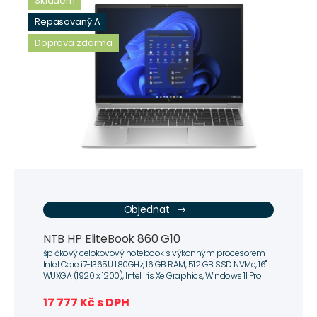
Skladem
Repasovaný A
Doprava zdarma
Objednat
NTB HP EliteBook 860 G10
špičkový celokovový notebook s výkonným procesorem -
Intel Core i7-1365U 1.80GHz, 16 GB RAM, 512 GB SSD NVMe, 16"
WUXGA (1920 x 1200), Intel Iris Xe Graphics, Windows 11 Pro
17 777 Kč s DPH