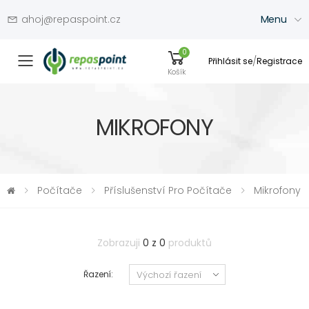
ahoj@repaspoint.cz
Menu
0
/
Přihlásit se
Registrace
Přepínač menu
Košík
MIKROFONY
Počítače
Příslušenství Pro Počítače
Mikrofony
Zobrazuji
0 z 0
produktů
Řazení: