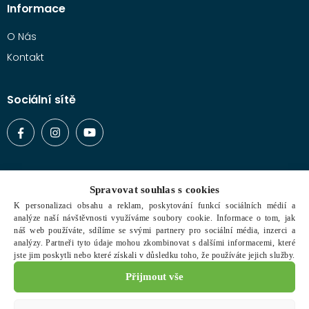
Informace
O Nás
Kontakt
Sociální sítě
Vše o nákupu
Spravovat souhlas s cookies
Typy zboží
K personalizaci obsahu a reklam, poskytování funkcí sociálních médií a
analýze naší návštěvnosti využíváme soubory cookie. Informace o tom, jak
Doprava a platba
náš web používáte, sdílíme se svými partnery pro sociální média, inzerci a
analýzy. Partneři tyto údaje mohou zkombinovat s dalšími informacemi, které
Obchodní podmínky
jste jim poskytli nebo které získali v důsledku toho, že používáte jejich služby.
Reklamační řád
Přijmout vše
Ochrana osobních údajů