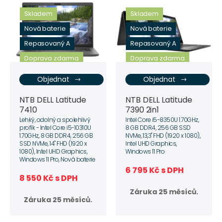
Skladem
Skladem
Nová baterie
Nová baterie
Repasovaný A
Repasovaný A
Doprava zdarma
Doprava zdarma
Objednat
Objednat
NTB DELL Latitude
NTB DELL Latitude
7410
7390 2in1
Lehký, odolný a spolehlivý
Intel Core i5-8350U 1.70GHz,
profík - Intel Core i5-10310U
8 GB DDR4, 256 GB SSD
1.70GHz, 8 GB DDR4, 256 GB
NVMe, 13,3" FHD (1920 x 1080),
SSD NVMe, 14" FHD (1920 x
Intel UHD Graphics,
1080), Intel UHD Graphics,
Windows 11 Pro
Windows 11 Pro, Nová baterie
6 795 Kč s DPH
8 550 Kč s DPH
Záruka 25 měsíců.
Záruka 25 měsíců.