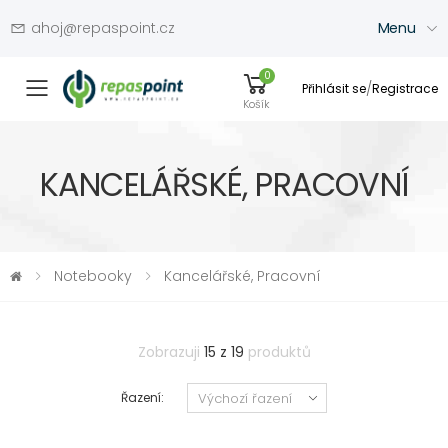
ahoj@repaspoint.cz
Menu
0
/
Přihlásit se
Registrace
Přepínač menu
Košík
KANCELÁŘSKÉ, PRACOVNÍ
Notebooky
Kancelářské, Pracovní
Zobrazuji
15 z 19
produktů
Řazení: