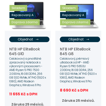
Skladem
Skladem
Repasovaný A
Repasovaný A
Doprava zdarma
Doprava zdarma
Objednat
Objednat
NTB HP EliteBook
NTB HP EliteBook
645 G10
845 G8
Celokovový a prvotřídně
Celokovový, prémiový
zpracovaný notebook s
ultrabook od HP - AMD
výkonným procesorem -
Ryzen 5 PRO 5650U
AMD Ryzen 5 PRO 7530
2.30GHz, 16 GB DDR4, 256
2.00GHz, 16 GB DDR4, 256
GB SSD NVMe, 14" FHD (1920 x
GB SSD NVMe, 14" FHD (1920 x
1080), AMD Radeon
1080), AMD Radeon
Graphics, Windows 11 Pro
Graphics, Windows 11 Pro
8 690 Kč s DPH
11 655 Kč s DPH
Záruka 25 měsíců.
Záruka 25 měsíců.