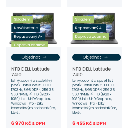
Skladem
Skladem
Nová baterie
Repasovaný A-
Repasovaný A-
Doprava zdarma
Doprava zdarma
Objednat
Objednat
NTB DELL Latitude
NTB DELL Latitude
7410
7410
Lehký, odolný a spolehlivý
Lehký, odolný a spolehlivý
profík - Intel Core i5-10310U
profík - Intel Core i5-10310U
1.70GHz, 8 GB DDR4, 256 GB
1.70GHz, 8 GB DDR4, 256 GB
SSD NVMe, 14" FHD (1920 x
SSD NVMe, 14" FHD (1920 x
1080), Intel UHD Graphics,
1080), Intel UHD Graphics,
Windows 11 Pro - Díky
Windows 11 Pro - Díky
kosmetickým nedostatkům,
kosmetickým nedostatkům,
které...
které...
6 970 Kč s DPH
6 455 Kč s DPH