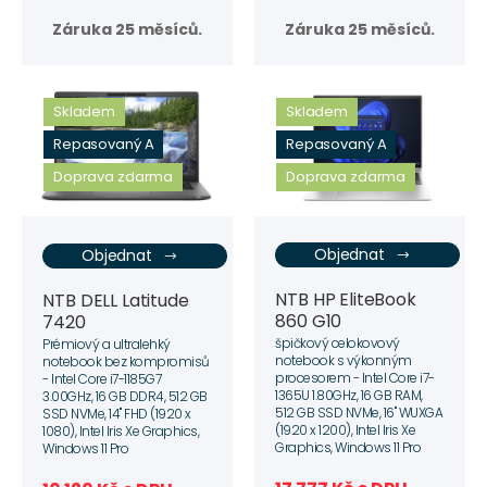
Záruka 25 měsíců.
Záruka 25 měsíců.
Skladem
Skladem
Repasovaný A
Repasovaný A
Doprava zdarma
Doprava zdarma
Objednat
Objednat
NTB HP EliteBook
NTB DELL Latitude
860 G10
7420
špičkový celokovový
Prémiový a ultralehký
notebook s výkonným
notebook bez kompromisů
procesorem - Intel Core i7-
- Intel Core i7-1185G7
1365U 1.80GHz, 16 GB RAM,
3.00GHz, 16 GB DDR4, 512 GB
512 GB SSD NVMe, 16" WUXGA
SSD NVMe, 14" FHD (1920 x
(1920 x 1200), Intel Iris Xe
1080), Intel Iris Xe Graphics,
Graphics, Windows 11 Pro
Windows 11 Pro