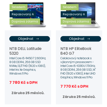
Skladem
Skladem
Repasovaný A
Repasovaný A
Doprava zdarma
Doprava zdarma
Objednat
Objednat
NTB HP EliteBook
NTB DELL Latitude
840 G7
5320
Celokovový notebook s
Intel Core i5-1145G7 2.60GHz,
výkonným procesorem -
8 GB DDR4, 256 GB SSD
Intel Core i5-10310U 1.70GHz,
NVMe, 13,3" FHD (1920 x 1080),
8 GB DDR4, 256 GB SSD, 14"
Intel Iris Xe Graphics,
FHD (1920 x 1080), Intel UHD
Windows 11 Pro
Graphics, Windows 11 Pro
7 780 Kč s DPH
7 770 Kč s DPH
Záruka 25 měsíců.
Záruka 25 měsíců.