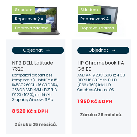
Skladem
Skladem
Repasovaný A
Repasovaný A
Doprava zdarma
Doprava zdarma
Objednat
Objednat
NTB DELL Latitude
HP Chromebook 11A
7320
G6 EE
Kompaktní pracant bez
AMD A4-9120C 1.60GHz, 4 GB
kompromisů - Intel Core i5-
DDR3, 16 GB Flash, 13" HD
1145G7 2.60GHz, 16 GB DDR4,
(1366 x 768), Intel HD
256 GB SSD NVMe, 13,3" FHD
Graphics, Chrome OS
(1920 x 1080), Intel Iris Xe
Graphics, Windows 11 Pro
1 950 Kč s DPH
8 520 Kč s DPH
Záruka 25 měsíců.
Záruka 25 měsíců.