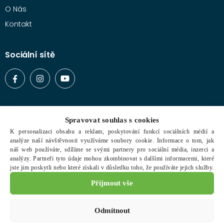
O Nás
Kontakt
Sociální sítě
Vše o nákupu
Spravovat souhlas s cookies
Typy zboží
K personalizaci obsahu a reklam, poskytování funkcí sociálních médií a
analýze naší návštěvnosti využíváme soubory cookie. Informace o tom, jak
Doprava a platba
náš web používáte, sdílíme se svými partnery pro sociální média, inzerci a
analýzy. Partneři tyto údaje mohou zkombinovat s dalšími informacemi, které
Obchodní podmínky
jste jim poskytli nebo které získali v důsledku toho, že používáte jejich služby.
Reklamační řád
Přijmout vše
Ochrana osobních údajů
Odmítnout