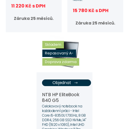
11 220 Kč s DPH
15 780 Kč s DPH
Záruka 25 měsíců.
Záruka 25 měsíců.
Skladem
Repasovaný A-
Doprava zdarma
Objednat
NTB HP EliteBook
840 G5
Celokovový notebook na
každodenní práci - Intel
Core i5-8350U 1.70GHz, 8 GB
DDR4, 256 GB SSD NVMe, 14"
FHD (1920 x 1080), Intel UHD