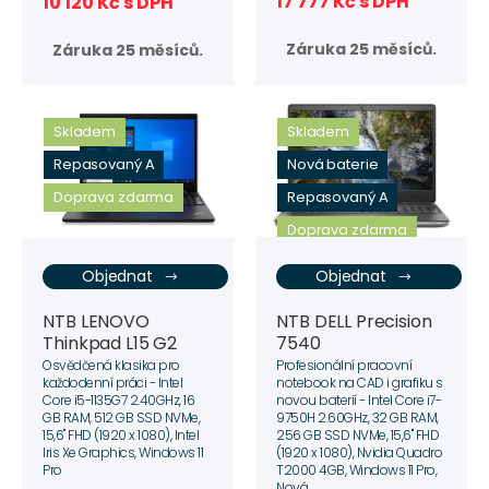
17 777 Kč s DPH
10 120 Kč s DPH
Záruka 25 měsíců.
Záruka 25 měsíců.
Skladem
Skladem
Repasovaný A
Nová baterie
Doprava zdarma
Repasovaný A
Doprava zdarma
Objednat
Objednat
NTB DELL Precision
NTB LENOVO
7540
Thinkpad L15 G2
Profesionální pracovní
Osvědčená klasika pro
notebook na CAD i grafiku s
každodenní práci - Intel
novou baterií - Intel Core i7-
Core i5-1135G7 2.40GHz, 16
9750H 2.60GHz, 32 GB RAM,
GB RAM, 512 GB SSD NVMe,
256 GB SSD NVMe, 15,6" FHD
15,6" FHD (1920 x 1080), Intel
(1920 x 1080), Nvidia Quadro
Iris Xe Graphics, Windows 11
T2000 4GB, Windows 11 Pro,
Pro
Nová...