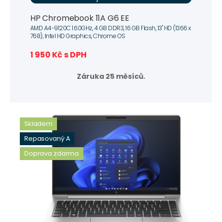
HP Chromebook 11A G6 EE
AMD A4-9120C 1.60GHz, 4 GB DDR3, 16 GB Flash, 13" HD (1366 x
768), Intel HD Graphics, Chrome OS
1 950 Kč s DPH
Záruka 25 měsíců.
Skladem
Repasovaný A
Doprava zdarma