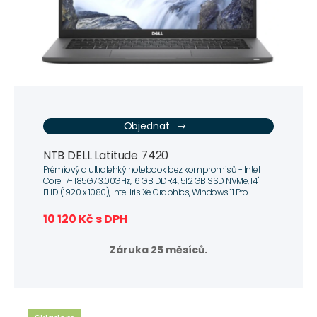
Objednat
NTB DELL Latitude 7420
Prémiový a ultralehký notebook bez kompromisů - Intel
Core i7-1185G7 3.00GHz, 16 GB DDR4, 512 GB SSD NVMe, 14"
FHD (1920 x 1080), Intel Iris Xe Graphics, Windows 11 Pro
10 120 Kč s DPH
Záruka 25 měsíců.