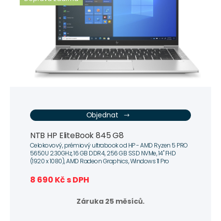
Objednat
NTB HP EliteBook 845 G8
Celokovový, prémiový ultrabook od HP - AMD Ryzen 5 PRO
5650U 2.30GHz, 16 GB DDR4, 256 GB SSD NVMe, 14" FHD
(1920 x 1080), AMD Radeon Graphics, Windows 11 Pro
8 690 Kč s DPH
Záruka 25 měsíců.