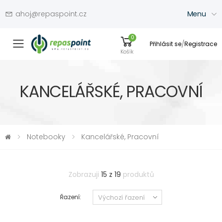
ahoj@repaspoint.cz
Menu
0
/
Přihlásit se
Registrace
Přepínač menu
Košík
KANCELÁŘSKÉ, PRACOVNÍ
Notebooky
Kancelářské, Pracovní
Zobrazuji
15 z 19
produktů
Řazení: