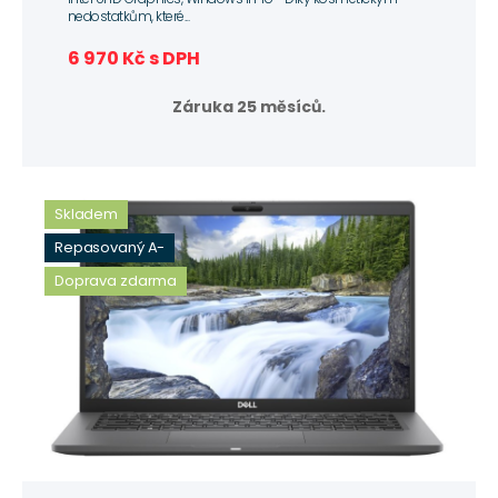
nedostatkům, které...
6 970 Kč s DPH
Záruka 25 měsíců.
Skladem
Repasovaný A-
Doprava zdarma