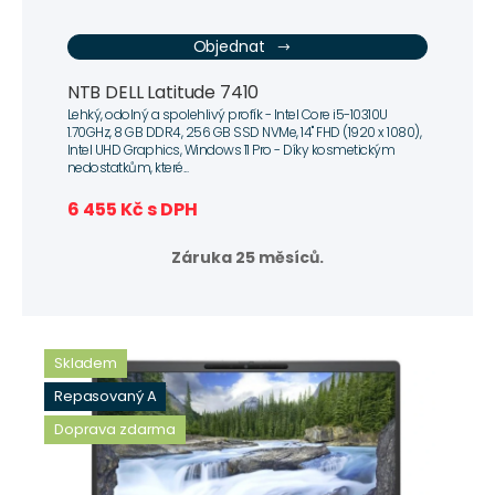
Objednat
NTB DELL Latitude 7410
Lehký, odolný a spolehlivý profík - Intel Core i5-10310U
1.70GHz, 8 GB DDR4, 256 GB SSD NVMe, 14" FHD (1920 x 1080),
Intel UHD Graphics, Windows 11 Pro - Díky kosmetickým
nedostatkům, které...
6 455 Kč s DPH
Záruka 25 měsíců.
Skladem
Repasovaný A
Doprava zdarma