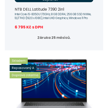
NTB DELL Latitude 7390 2in1
Intel Core i5-8350U 1.70GHz, 8 GB DDR4, 256 GB SSD NVMe,
13,3" FHD (1920 x 1080), Intel UHD Graphics, Windows 11 Pro
6 795 Kč s DPH
Záruka 25 měsíců.
Skladem
Repasovaný A
Doprava zdarma