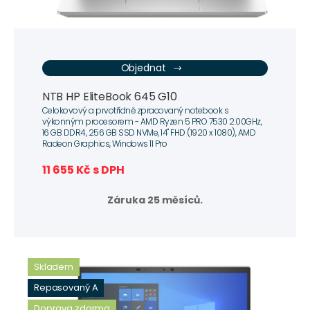
Objednat
NTB HP EliteBook 645 G10
Celokovový a prvotřídně zpracovaný notebook s
výkonným procesorem - AMD Ryzen 5 PRO 7530 2.00GHz,
16 GB DDR4, 256 GB SSD NVMe, 14" FHD (1920 x 1080), AMD
Radeon Graphics, Windows 11 Pro
11 655 Kč s DPH
Záruka 25 měsíců.
Skladem
Repasovaný A
Doprava zdarma