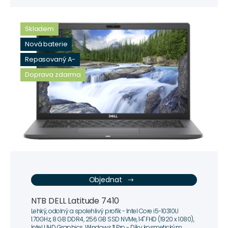
Skladem
Nová baterie
Repasovaný A-
Doprava zdarma
Objednat
NTB DELL Latitude 7410
Lehký, odolný a spolehlivý profík - Intel Core i5-10310U
1.70GHz, 8 GB DDR4, 256 GB SSD NVMe, 14" FHD (1920 x 1080),
Intel UHD Graphics, Windows 11 Pro - Díky kosmetickým