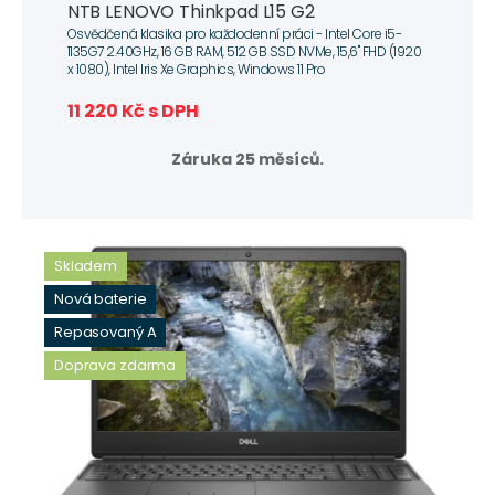
NTB LENOVO Thinkpad L15 G2
Osvědčená klasika pro každodenní práci - Intel Core i5-
1135G7 2.40GHz, 16 GB RAM, 512 GB SSD NVMe, 15,6" FHD (1920
x 1080), Intel Iris Xe Graphics, Windows 11 Pro
11 220 Kč s DPH
Záruka 25 měsíců.
Skladem
Nová baterie
Repasovaný A
Doprava zdarma