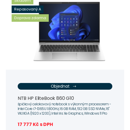
Skladem
Repasovaný A
Doprava zdarma
Objednat
NTB HP EliteBook 860 G10
špičkový celokovový notebook s výkonným procesorem -
Intel Core i7-1365U 1.80GHz, 16 GB RAM, 512 GB SSD NVMe, 16"
WUXGA (1920 x 1200), Intel Iris Xe Graphics, Windows 11 Pro
17 777 Kč s DPH