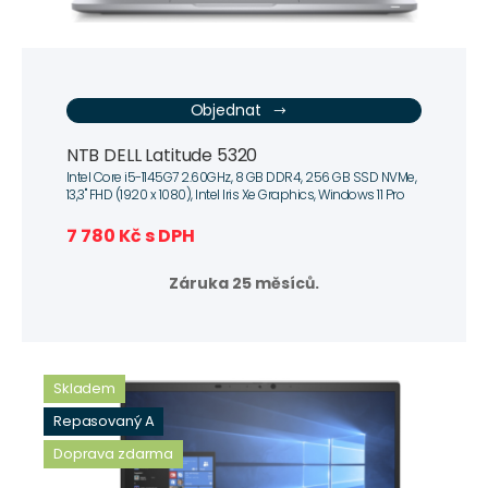
Objednat
NTB DELL Latitude 5320
Intel Core i5-1145G7 2.60GHz, 8 GB DDR4, 256 GB SSD NVMe,
13,3" FHD (1920 x 1080), Intel Iris Xe Graphics, Windows 11 Pro
7 780 Kč s DPH
Záruka 25 měsíců.
Skladem
Repasovaný A
Doprava zdarma