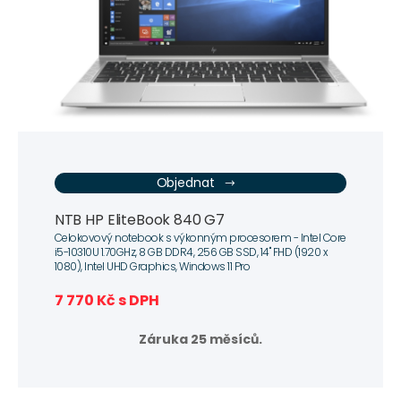
Objednat
NTB HP EliteBook 840 G7
Celokovový notebook s výkonným procesorem - Intel Core
i5-10310U 1.70GHz, 8 GB DDR4, 256 GB SSD, 14" FHD (1920 x
1080), Intel UHD Graphics, Windows 11 Pro
7 770 Kč s DPH
Záruka 25 měsíců.