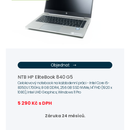
Objednat
NTB HP EliteBook 840 G5
Celokovový notebook na každodenní práci - Intel Core i5-
8350U 1.70GHz, 8 GB DDR4, 256 GB SSD NVMe, 14" FHD (1920 x
1080), Intel UHD Graphics, Windows 11 Pro
5 290 Kč s DPH
Záruka 24 měsíců.