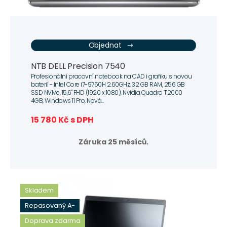
Objednat
NTB DELL Precision 7540
Profesionální pracovní notebook na CAD i grafiku s novou
baterií - Intel Core i7-9750H 2.60GHz, 32 GB RAM, 256 GB
SSD NVMe, 15,6" FHD (1920 x 1080), Nvidia Quadro T2000
4GB, Windows 11 Pro, Nová...
15 780 Kč s DPH
Záruka 25 měsíců.
Skladem
Repasovaný A-
Doprava zdarma