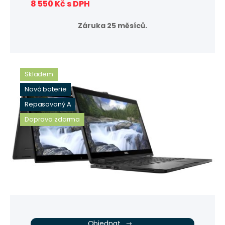
8 550 Kč s DPH
Záruka 25 měsíců.
Skladem
Nová baterie
Repasovaný A
Doprava zdarma
Objednat