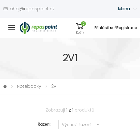
ahoj@repaspoint.cz
Menu
0
/
Přihlásit se
Registrace
Přepínač menu
Košík
2V1
Notebooky
2v1
Zobrazuji
1 z 1
produktů
Řazení: