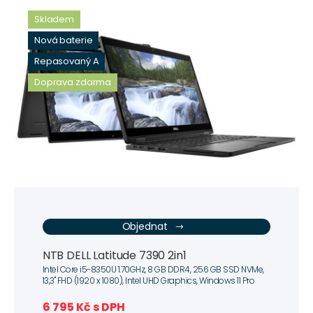
Skladem
Nová baterie
Repasovaný A
Doprava zdarma
Objednat
NTB DELL Latitude 7390 2in1
Intel Core i5-8350U 1.70GHz, 8 GB DDR4, 256 GB SSD NVMe,
13,3" FHD (1920 x 1080), Intel UHD Graphics, Windows 11 Pro
6 795 Kč s DPH