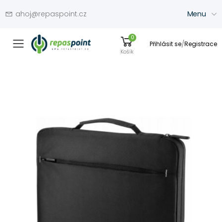
ahoj@repaspoint.cz
Menu
0
/
Přihlásit se
Registrace
Přepínač menu
Košík