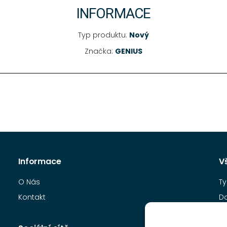
INFORMACE
Typ produktu:
Nový
Značka:
GENIUS
Informace
V
O Nás
Ty
Kontakt
D
O