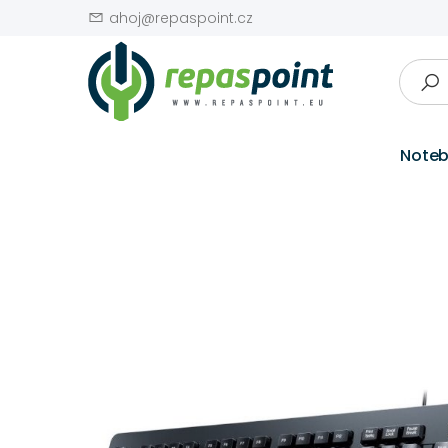
ahoj@repaspoint.cz
Note