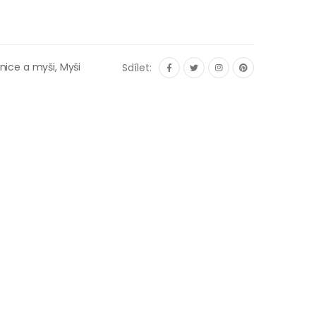
nice a myši,
Myši
Sdílet: