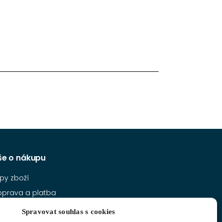
še o nákupu
py zboží
oprava a platba
bchodní podmínky
Spravovat souhlas s cookies