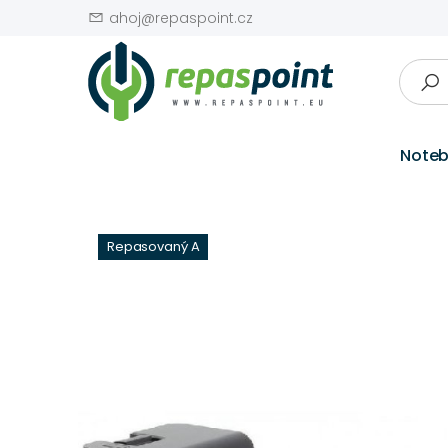
ahoj@repaspoint.cz
Note
Repasovaný A