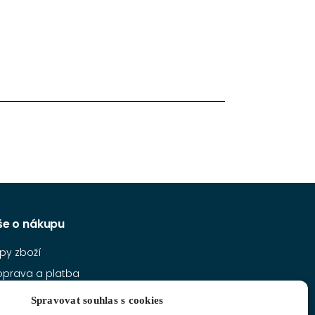
še o nákupu
py zboží
oprava a platba
bchodní podmínky
Spravovat souhlas s cookies