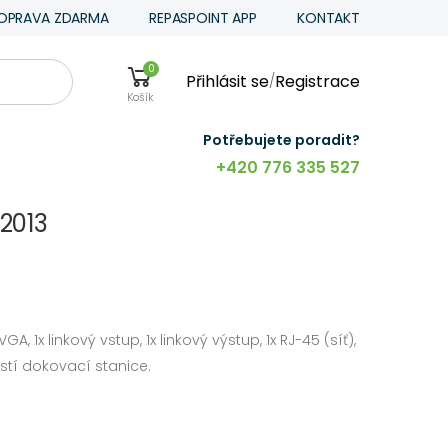
OPRAVA ZDARMA
REPASPOINT APP
KONTAKT
0
Přihlásit se
Registrace
/
Košík
Potřebujete poradit?
+420 776 335 527
2013
 VGA, 1x linkový vstup, 1x linkový výstup, 1x RJ-45 (síť),
tí dokovací stanice.