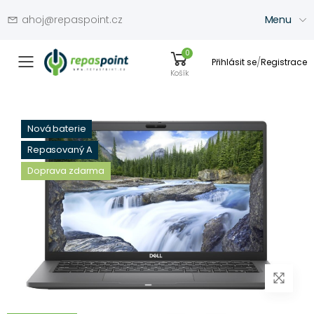
ahoj@repaspoint.cz
Menu
0
/
Přihlásit se
Registrace
Přepínač menu
Košík
Nová baterie
Repasovaný A
Doprava zdarma