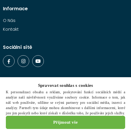
Informace
O Nás
Kontakt
Sociální sítě
Vše o nákupu
Spravovat souhlas s cookies
K personalizaci obsahu a reklam, poskytování funkcí sociálních médií a
Typy zboží
analýze naší návštěvnosti využíváme soubory cookie. Informace o tom, jak
Doprava a platba
náš web používáte, sdílíme se svými partnery pro sociální média, inzerci a
analýzy. Partneři tyto údaje mohou zkombinovat s dalšími informacemi, které
Obchodní podmínky
jste jim poskytli nebo které získali v důsledku toho, že používáte jejich služby.
Reklamační řád
Přijmout vše
Ochrana osobních údajů